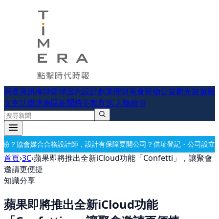
房產資訊
棒球
籃球
室內設計
創業理財
美食
寵物公益
觀光旅遊
藝
文生活
旗津專區
新聞時事
教育
3C
人物故事
，設計有保障
要開公司？借址登記・公司設立・工商登記一次辦好
記帳報
首頁
›
3C
›
蘋果即將推出全新iCloud功能「Confetti」，讓聚會
邀請更便捷
知識分享
蘋果即將推出全新iCloud功能