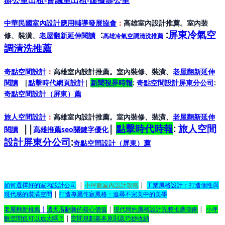
辦公室出租-會議室出租-虛擬辦公室
中華民國室內設計應用輔導發展協會
：
高雄室內設計推薦。室內裝
:
:
屏東冷氣空
修、裝潢、
老屋翻新延伸閱讀
高雄冷氣空調清洗推薦
調清洗推薦
奇點空間設計
：
高雄室內設計推薦。室內裝修、裝潢、
老屋翻新延伸
閱讀
|
點擊時代網頁設計
|
新聞視界時報
:
奇點空間設計屏東分公司
:
奇點空間設計（屏東）
薦
旅人空間設計
：
高雄室內設計推薦。室內裝修、裝潢、
老屋翻新延伸
||
|
點擊時代時報
:
旅人空間
閱讀
高雄推薦seo關鍵字優化
設計屏東分公司
:
奇點空間設計（屏東）
薦
如何選擇好的室內設計公司
|
小坪數室內設計攻略
|
工業風格設計：打造個性與
現代感的裝潢空間
|
打造專屬侘寂風格：追尋不完美中的美學
老屋翻新推薦
|
透天厝翻新的核心價值
|
現代簡約風格設計完整推薦指南
|
小坪
數空間也可以放大嗎？
|
空間規劃基本原則及巧妙收納