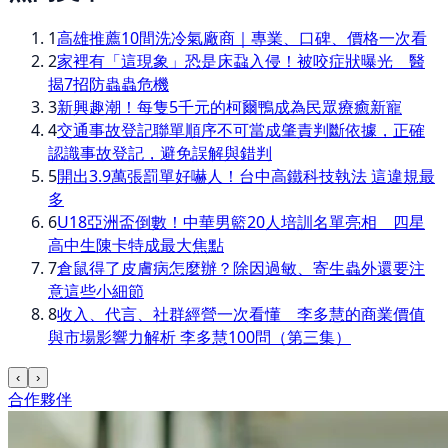
1
高雄推薦10間洗冷氣廠商｜專業、口碑、價格一次看
2
家裡有「這現象」恐是床蝨入侵！被咬症狀曝光 醫
揭7招防蟲蟲危機
3
新興趣潮！每隻5千元的柯爾鴨成為民眾療癒新寵
4
交通事故登記聯單順序不可當成肇責判斷依據，正確
認識事故登記，避免誤解與錯判
5
開出3.9萬張罰單好嚇人！台中高鐵科技執法 這違規最
多
6
U18亞洲盃倒數！中華男籃20人培訓名單亮相 四星
高中生陳卡特成最大焦點
7
倉鼠得了皮膚病怎麼辦？除因過敏、寄生蟲外還要注
意這些小細節
8
收入、代言、社群經營一次看懂 李多慧的商業價值
與市場影響力解析 李多慧100問（第三集）
‹
›
合作夥伴