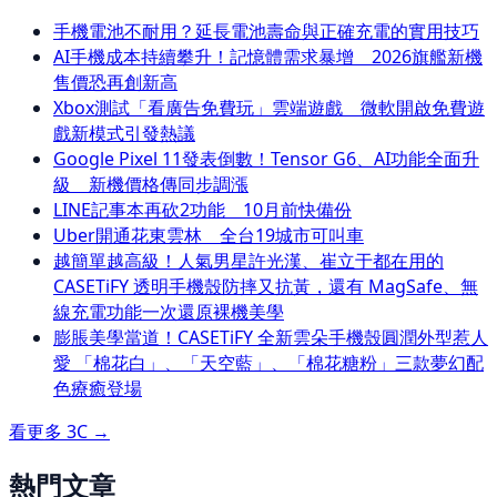
手機電池不耐用？延長電池壽命與正確充電的實用技巧
AI手機成本持續攀升！記憶體需求暴增 2026旗艦新機
售價恐再創新高
Xbox測試「看廣告免費玩」雲端遊戲 微軟開啟免費遊
戲新模式引發熱議
Google Pixel 11發表倒數！Tensor G6、AI功能全面升
級 新機價格傳同步調漲
LINE記事本再砍2功能 10月前快備份
Uber開通花東雲林 全台19城市可叫車
越簡單越高級！人氣男星許光漢、崔立于都在用的
CASETiFY 透明手機殼防摔又抗黃，還有 MagSafe、無
線充電功能一次還原裸機美學
膨脹美學當道！CASETiFY 全新雲朵手機殼圓潤外型惹人
愛 「棉花白」、「天空藍」、「棉花糖粉」三款夢幻配
色療癒登場
看更多
3C
→
熱門文章