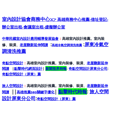
室內設計協會
商務中心:
👉 高雄商務中心推薦-借址登記-
辦公室出租-會議室出租-虛擬辦公室
中華民國室內設計應用輔導發展協會
：
高雄室內設計推薦。室內裝
:
:
屏東冷氣空
修、裝潢、
老屋翻新延伸閱讀
高雄冷氣空調清洗推薦
調清洗推薦
奇點空間設計
：
高雄室內設計推薦。室內裝修、裝潢、
老屋翻新延伸
閱讀
|
點擊時代網頁設計
|
新聞視界時報
:
奇點空間設計屏東分公司
:
奇點空間設計（屏東）
薦
旅人空間設計
：
高雄室內設計推薦。室內裝修、裝潢、
老屋翻新延伸
||
|
點擊時代時報
:
旅人空間
閱讀
高雄推薦seo關鍵字優化
設計屏東分公司
:
奇點空間設計（屏東）
薦