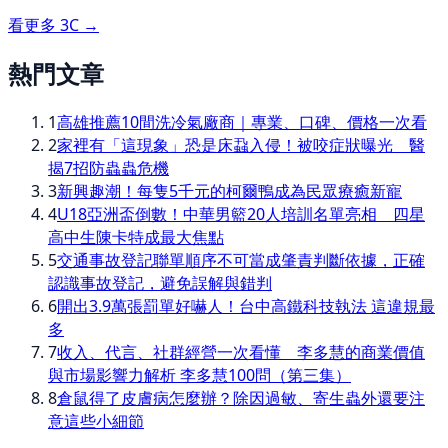
看更多
3C
→
熱門文章
1
高雄推薦10間洗冷氣廠商｜專業、口碑、價格一次看
2
家裡有「這現象」恐是床蝨入侵！被咬症狀曝光 醫
揭7招防蟲蟲危機
3
新興趣潮！每隻5千元的柯爾鴨成為民眾療癒新寵
4
U18亞洲盃倒數！中華男籃20人培訓名單亮相 四星
高中生陳卡特成最大焦點
5
交通事故登記聯單順序不可當成肇責判斷依據，正確
認識事故登記，避免誤解與錯判
6
開出3.9萬張罰單好嚇人！台中高鐵科技執法 這違規最
多
7
收入、代言、社群經營一次看懂 李多慧的商業價值
與市場影響力解析 李多慧100問（第三集）
8
倉鼠得了皮膚病怎麼辦？除因過敏、寄生蟲外還要注
意這些小細節