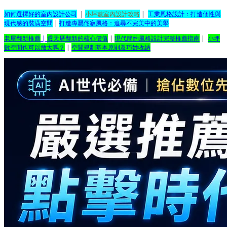
如何選擇好的室內設計公司
|
小坪數室內設計攻略
|
工業風格設計：打造個性與
現代感的裝潢空間
|
打造專屬侘寂風格：追尋不完美中的美學
老屋翻新推薦
|
透天厝翻新的核心價值
|
現代簡約風格設計完整推薦指南
|
小坪
數空間也可以放大嗎？
|
空間規劃基本原則及巧妙收納