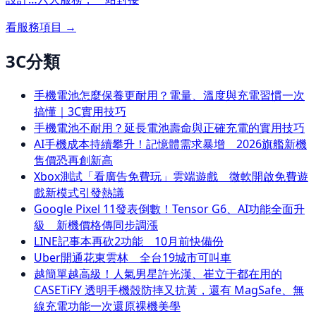
看服務項目 →
3C分類
手機電池怎麼保養更耐用？電量、溫度與充電習慣一次
搞懂｜3C實用技巧
手機電池不耐用？延長電池壽命與正確充電的實用技巧
AI手機成本持續攀升！記憶體需求暴增 2026旗艦新機
售價恐再創新高
Xbox測試「看廣告免費玩」雲端遊戲 微軟開啟免費遊
戲新模式引發熱議
Google Pixel 11發表倒數！Tensor G6、AI功能全面升
級 新機價格傳同步調漲
LINE記事本再砍2功能 10月前快備份
Uber開通花東雲林 全台19城市可叫車
越簡單越高級！人氣男星許光漢、崔立于都在用的
CASETiFY 透明手機殼防摔又抗黃，還有 MagSafe、無
線充電功能一次還原裸機美學