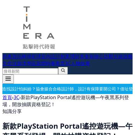
房產資訊
棒球
籃球
室內設計
創業理財
美食
寵物公益
觀光旅遊
藝
文生活
旗津專區
新聞時事
教育
3C
人物故事
合格設計師，設計有保障
要開公司？借址登記・公司設立・工商登記一次
首頁
›
3C
›
新款PlayStation Portal遙控遊玩機—午夜黑系列登
場，開放抽購資格登記！
知識分享
新款PlayStation Portal遙控遊玩機—午