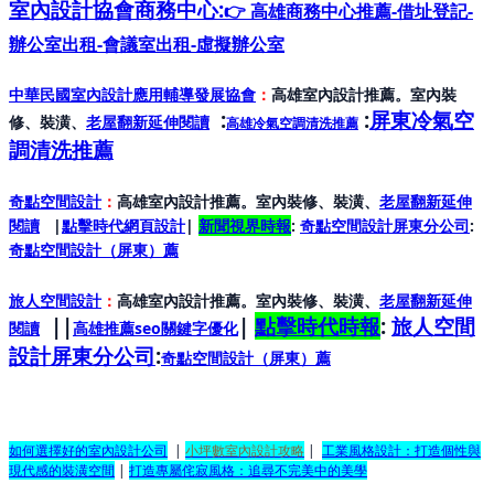
室內設計協會
商務中心:
👉 高雄商務中心推薦-借址登記-
辦公室出租-會議室出租-虛擬辦公室
中華民國室內設計應用輔導發展協會
：
高雄室內設計推薦。室內裝
:
:
屏東冷氣空
修、裝潢、
老屋翻新延伸閱讀
高雄冷氣空調清洗推薦
調清洗推薦
奇點空間設計
：
高雄室內設計推薦。室內裝修、裝潢、
老屋翻新延伸
閱讀
|
點擊時代網頁設計
|
新聞視界時報
:
奇點空間設計屏東分公司
:
奇點空間設計（屏東）
薦
旅人空間設計
：
高雄室內設計推薦。室內裝修、裝潢、
老屋翻新延伸
||
|
點擊時代時報
:
旅人空間
閱讀
高雄推薦seo關鍵字優化
設計屏東分公司
:
奇點空間設計（屏東）
薦
如何選擇好的室內設計公司
|
小坪數室內設計攻略
|
工業風格設計：打造個性與
現代感的裝潢空間
|
打造專屬侘寂風格：追尋不完美中的美學