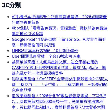
3C分類
AI手機成本持續攀升！記憶體需求暴增 2026旗艦新機
售價恐再創新高
Xbox測試「看廣告免費玩」雲端遊戲 微軟開啟免費遊
戲新模式引發熱議
Google Pixel 11發表倒數！Tensor G6、AI功能全面升
級 新機價格傳同步調漲
LINE記事本再砍2功能 10月前快備份
Uber開通花東雲林 全台19城市可叫車
越簡單越高級！人氣男星許光漢、崔立于都在用的
CASETiFY 透明手機殼防摔又抗黃，還有 MagSafe、無
線充電功能一次還原裸機美學
膨脹美學當道！CASETiFY 全新雲朵手機殼圓潤外型惹人
愛 「棉花白」、「天空藍」、「棉花糖粉」三款夢幻配
色療癒登場
迎戰聖嬰酷暑！2026台北3C數位影音家電展，下殺3折
起，汰舊換新補助5000最後一年，民眾搶搭抗漲末班
車，黃仁勳同款AI娃包，實體預購首發 7/3世貿盛大開