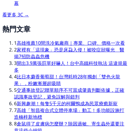
幕
看更多
3C
→
熱門文章
1
高雄推薦10間洗冷氣廠商｜專業、口碑、價格一次看
2
家裡有「這現象」恐是床蝨入侵！被咬症狀曝光 醫
揭7招防蟲蟲危機
3
開出3.9萬張罰單好嚇人！台中高鐵科技執法 這違規最
多
4
比日本麝香葡萄甜！台灣耗時28年獨創「雙色火龍
果」，粉嫩漸層超吸睛
5
交通事故登記聯單順序不可當成肇責判斷依據，正確
認識事故登記，避免誤解與錯判
6
新興趣潮！每隻5千元的柯爾鴨成為民眾療癒新寵
7
高雄「智昌複合式立體停車場」動工！多功能設施打
造楠梓新地標
8
倉鼠得了皮膚病怎麼辦？除因過敏、寄生蟲外還要注
意這些小細節