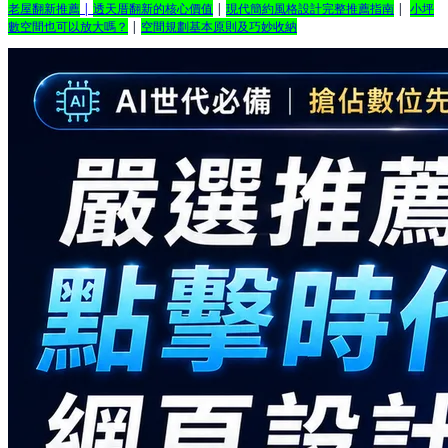
老屋翻新推薦
|
透天厝翻新的核心價值
|
現代簡約風格設計完整推薦指南
|
小坪
數空間也可以放大嗎？
|
空間規劃基本原則及巧妙收納