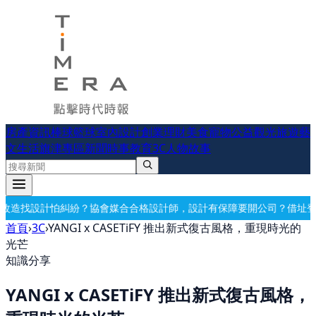
房產資訊
棒球
籃球
室內設計
創業理財
美食
寵物公益
觀光旅遊
藝
文生活
旗津專區
新聞時事
教育
3C
人物故事
格設計師，設計有保障
要開公司？借址登記・公司設立・工商登記一次辦
首頁
›
3C
›
YANGI x CASETiFY 推出新式復古風格，重現時光的
光芒
知識分享
YANGI x CASETiFY 推出新式復古風格，