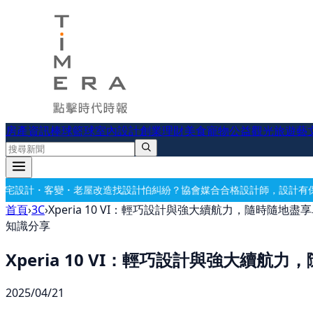
房產資訊
棒球
籃球
室內設計
創業理財
美食
寵物公益
觀光旅遊
藝
屋改造
找設計怕糾紛？協會媒合合格設計師，設計有保障
要開公司？借址
首頁
›
3C
›
Xperia 10 VI：輕巧設計與強大續航力，隨時隨地盡
知識分享
Xperia 10 VI：輕巧設計與強大續航
2025/04/21