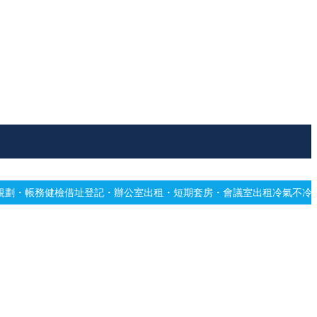
登記・辦公室出租・短期套房・會議室出租
冷氣不冷有霉味？專業深洗・