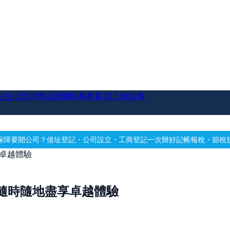
文生活
旗津專區
新聞時事
教育
3C
人物故事
登記・公司設立・工商登記一次辦好
記帳報稅・節稅規劃・帳務健檢
借址
享卓越體驗
力，隨時隨地盡享卓越體驗