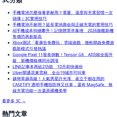
手機電池怎麼保養更耐用？電量、溫度與充電習慣一次
搞懂｜3C實用技巧
手機電池不耐用？延長電池壽命與正確充電的實用技巧
AI手機成本持續攀升！記憶體需求暴增 2026旗艦新機
售價恐再創新高
Xbox測試「看廣告免費玩」雲端遊戲 微軟開啟免費遊
戲新模式引發熱議
Google Pixel 11發表倒數！Tensor G6、AI功能全面升
級 新機價格傳同步調漲
LINE記事本再砍2功能 10月前快備份
Uber開通花東雲林 全台19城市可叫車
越簡單越高級！人氣男星許光漢、崔立于都在用的
CASETiFY 透明手機殼防摔又抗黃，還有 MagSafe、無
線充電功能一次還原裸機美學
看更多
3C
→
熱門文章