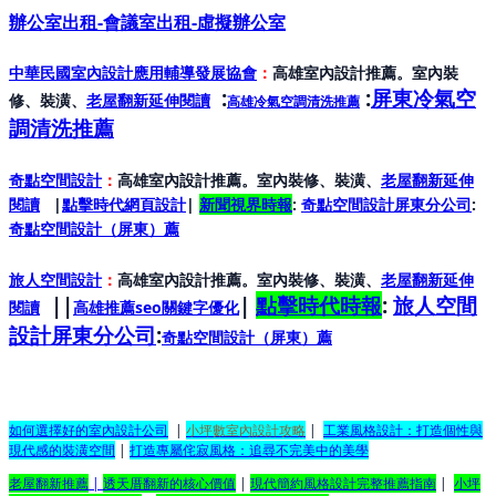
辦公室出租-會議室出租-虛擬辦公室
中華民國室內設計應用輔導發展協會
：
高雄室內設計推薦。室內裝
:
:
屏東冷氣空
修、裝潢、
老屋翻新延伸閱讀
高雄冷氣空調清洗推薦
調清洗推薦
奇點空間設計
：
高雄室內設計推薦。室內裝修、裝潢、
老屋翻新延伸
閱讀
|
點擊時代網頁設計
|
新聞視界時報
:
奇點空間設計屏東分公司
:
奇點空間設計（屏東）
薦
旅人空間設計
：
高雄室內設計推薦。室內裝修、裝潢、
老屋翻新延伸
||
|
點擊時代時報
:
旅人空間
閱讀
高雄推薦seo關鍵字優化
設計屏東分公司
:
奇點空間設計（屏東）
薦
如何選擇好的室內設計公司
|
小坪數室內設計攻略
|
工業風格設計：打造個性與
現代感的裝潢空間
|
打造專屬侘寂風格：追尋不完美中的美學
老屋翻新推薦
|
透天厝翻新的核心價值
|
現代簡約風格設計完整推薦指南
|
小坪