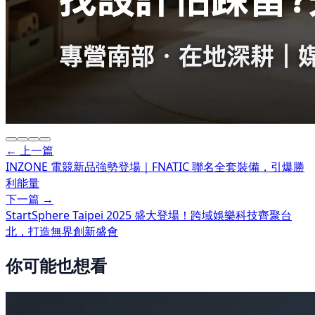
← 上一篇
INZONE 電競新品強勢登場｜FNATIC 聯名全套裝備，引爆勝
利能量
下一篇 →
StartSphere Taipei 2025 盛大登場！跨域娛樂科技齊聚台
北，打造無界創新盛會
你可能也想看