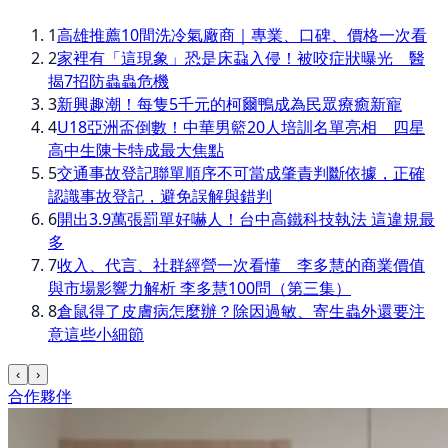
1
高雄推薦10間洗冷氣廠商｜專業、口碑、價格一次看
2
家裡有「這現象」恐是床蝨入侵！被咬症狀曝光 醫
揭7招防蟲蟲危機
3
新興趣潮！每隻5千元的柯爾鴨成為民眾療癒新寵
4
U18亞洲盃倒數！中華男籃20人培訓名單亮相 四星
高中生陳卡特成最大焦點
5
交通事故登記聯單順序不可當成肇責判斷依據，正確
認識事故登記，避免誤解與錯判
6
開出3.9萬張罰單好嚇人！台中高鐵科技執法 這違規最
多
7
收入、代言、社群經營一次看懂 李多慧的商業價值
與市場影響力解析 李多慧100問（第三集）
8
倉鼠得了皮膚病怎麼辦？除因過敏、寄生蟲外還要注
意這些小細節
‹
›
合作夥伴