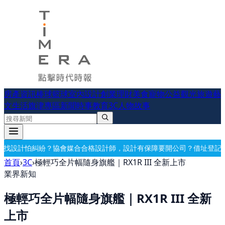
房產資訊
棒球
籃球
室內設計
創業理財
美食
寵物公益
觀光旅遊
藝
文生活
旗津專區
新聞時事
教育
3C
人物故事
格設計師，設計有保障
要開公司？借址登記・公司設立・工商登記一次辦
首頁
›
3C
›
極輕巧全片幅隨身旗艦｜RX1R III 全新上市
業界新知
極輕巧全片幅隨身旗艦｜RX1R III 全新
上市