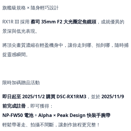
旗艦級規格 × 隨身輕巧設計
RX1R III 採用
蔡司 35mm F2 大光圈定焦鏡頭
，成就優異的
景深與低光表現。
將頂尖畫質濃縮在輕盈機身中，讓你走到哪、拍到哪，隨時捕
捉靈感瞬間。
限時加碼贈品活動
即日起至 2025/11/2 購買 DSC-RX1RM3
，並於
2025/11/9
前完成註冊
，即可獲得：
NP-FW50 電池
+
Alpha × Peak Design 快裝手腕帶
輕鬆帶著走、拍攝不間斷，讓創作旅程更完整！