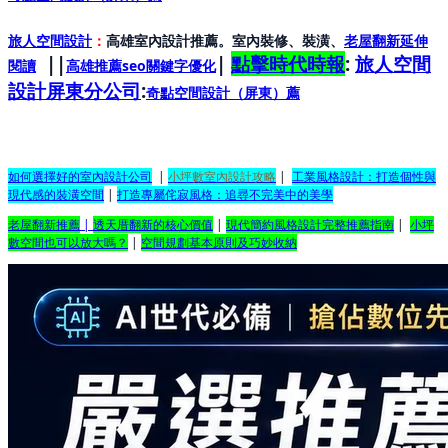
旅人空間設計
：
高雄室內設計推薦。室內裝修、裝潢、
老屋翻新延伸
||
|
點擊時代時報
:
旅人空間
閱讀
高雄推薦seo關鍵字優化
設計屏東分公司
:
奇點空間設計（屏東）
薦
如何選擇好的室內設計公司
|
小坪數室內設計攻略
|
工業風格設計：打造個性與
現代感的裝潢空間
|
打造專屬侘寂風格：追尋不完美中的美學
老屋翻新推薦
|
透天厝翻新的核心價值
|
現代簡約風格設計完整推薦指南
|
小坪
數空間也可以放大嗎？
|
空間規劃基本原則及巧妙收納