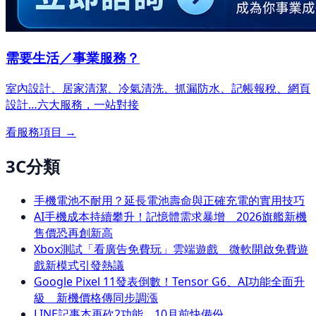
需要生活／事業服務？
室內設計、居家清潔、冷氣清洗、抓漏防水、記帳報稅、網頁
設計…
六大服務，一站對接
看服務項目 →
3C分類
手機電池不耐用？延長電池壽命與正確充電的實用技巧
AI手機成本持續攀升！記憶體需求暴增 2026旗艦新機
售價恐再創新高
Xbox測試「看廣告免費玩」雲端遊戲 微軟開啟免費遊
戲新模式引發熱議
Google Pixel 11發表倒數！Tensor G6、AI功能全面升
級 新機價格傳同步調漲
LINE記事本再砍2功能 10月前快備份