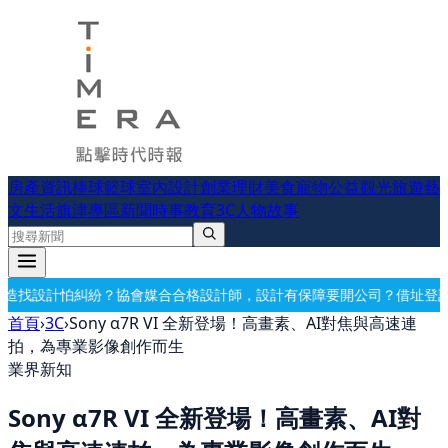
房產資訊
棒球
籃球
室內設計
創業理財
美食
寵物公益
觀光旅遊
藝
文生活
旗津專區
新聞時事
教育
3C
人物故事
媒合合格設計師，設計有保障
要開公司？借址登記・公司設立・工商登記
首頁
›
3C
›
Sony α7R VI 全新登場！高畫素、AI對焦與高速連
拍，為專業影像創作而生
業界新知
Sony α7R VI 全新登場！高畫素、AI對