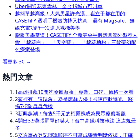
Uber開通花東雲林 全台19城市可叫車
越簡單越高級！人氣男星許光漢、崔立于都在用的
CASETiFY 透明手機殼防摔又抗黃，還有 MagSafe、無
線充電功能一次還原裸機美學
膨脹美學當道！CASETiFY 全新雲朵手機殼圓潤外型惹人
愛 「棉花白」、「天空藍」、「棉花糖粉」三款夢幻配
色療癒登場
看更多
3C
→
熱門文章
1
高雄推薦10間洗冷氣廠商｜專業、口碑、價格一次看
2
家裡有「這現象」恐是床蝨入侵！被咬症狀曝光 醫
揭7招防蟲蟲危機
3
新興趣潮！每隻5千元的柯爾鴨成為民眾療癒新寵
4
開出3.9萬張罰單好嚇人！台中高鐵科技執法 這違規最
多
5
交通事故登記聯單順序不可當成肇責判斷依據，正確