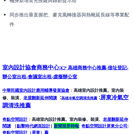
機身新增背光按鍵與錄影提示燈
同步推出垂直握把、麥克風轉接器與熱靴延長線等專業配
件
室內設計協會
商務中心:
👉 高雄商務中心推薦-借址登記-
辦公室出租-會議室出租-虛擬辦公室
中華民國室內設計應用輔導發展協會
：
高雄室內設計推薦。室內裝
:
:
屏東冷氣空
修、裝潢、
老屋翻新延伸閱讀
高雄冷氣空調清洗推薦
調清洗推薦
奇點空間設計
：
高雄室內設計推薦。室內裝修、裝潢、
老屋翻新延伸
閱讀
|
點擊時代網頁設計
|
新聞視界時報
:
奇點空間設計屏東分公司
:
奇點空間設計（屏東）
薦