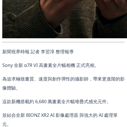
新聞視界時報 記者 李翌淳 整理報導
Sony 全新 α7R VI 高畫素全片幅相機 正式亮相。
為追求極致畫質、速度與創作彈性的攝影師，帶來更進階的影
像體驗。
這款新機搭載約 6,680 萬畫素全片幅堆疊式感光元件。
並結合全新 BIONZ XR2 AI 影像處理器 與強大的 AI 處理單
元。