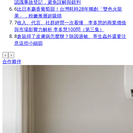
認識事故登記，避免誤解與錯判
6
比日本麝香葡萄甜！台灣耗時28年獨創「雙色火龍
果」，粉嫩漸層超吸睛
7
收入、代言、社群經營一次看懂 李多慧的商業價值
與市場影響力解析 李多慧100問（第三集）
8
倉鼠得了皮膚病怎麼辦？除因過敏、寄生蟲外還要注
意這些小細節
‹
›
合作夥伴