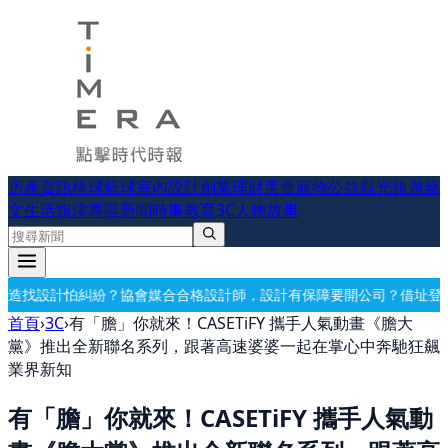
房產資訊
棒球
籃球
室內設計
創業理財
美食
寵物公益
觀光旅遊
藝
文生活
旗津專區
新聞時事
教育
3C
人物故事
媒合合格設計師，設計有保障
要開公司？借址登記・公司設立・工商登記
首頁
›
3C
›
有「膽」你就來！CASETiFY 攜手人氣動畫《膽大
黨》推出全新聯名系列，跟著高速婆婆一起在掌心中奔馳狂飆
業界新知
有「膽」你就來！CASETiFY 攜手人氣動