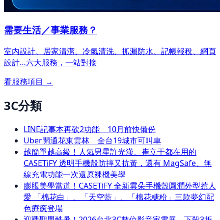
需要生活／事業服務？
室內設計、居家清潔、冷氣清洗、抓漏防水、記帳報稅、網頁
設計…
六大服務，一站對接
看服務項目 →
3C分類
LINE記事本再砍2功能 10月前快備份
Uber開通花東雲林 全台19城市可叫車
越簡單越高級！人氣男星許光漢、崔立于都在用的
CASETiFY 透明手機殼防摔又抗黃，還有 MagSafe、無
線充電功能一次還原裸機美學
膨脹美學當道！CASETiFY 全新雲朵手機殼圓潤外型惹人
愛 「棉花白」、「天空藍」、「棉花糖粉」三款夢幻配
色療癒登場
迎戰聖嬰酷暑！2026台北3C數位影音家電展，下殺3折