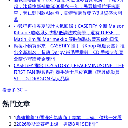
起，汰舊換新補助5000最後一年，民眾搶搭抗漲末班
車，黃仁勳同款AI娃包，實體預購首發 7/3世貿盛大開
幕
小狐狸再推春夏設計人氣回歸！CASETiFY 全新 Maison
Kitsuné 聯名系列盡顯低調法式美學，還有 DIESEL、
Matin Kim 和 Marimekko 等時尚聯名豐富你的日常
應援小物買起來！CASETiFY 攜手《Kpop 獵魔女團》推
出全新聯名，超萌 Derpy 絨毛手機殼、CD 手機支架盲
盒陪你守護黃金魂門
CASETiFY 推出 TOY STORY | PEACEMINUSONE : THE
FIRST FAN 聯名系列 攜手迪士尼皮克斯《玩具總動員
5》、G-DRAGON 個人品牌
看更多
3C
→
熱門文章
1
高雄推薦10間洗冷氣廠商｜專業、口碑、價格一次看
2
2026瓊斯盃賽程出爐 男籃8月15日開打