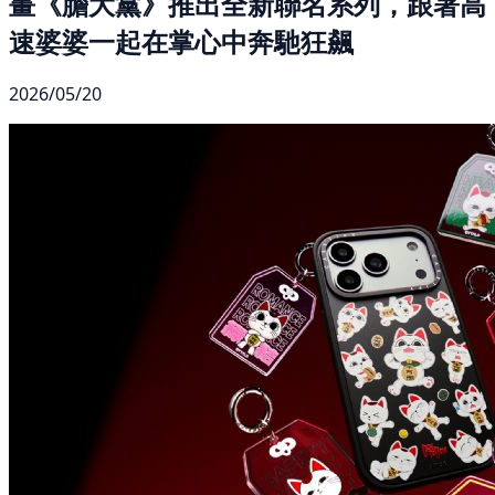
畫《膽大黨》推出全新聯名系列，跟著高
速婆婆一起在掌心中奔馳狂飆
2026/05/20