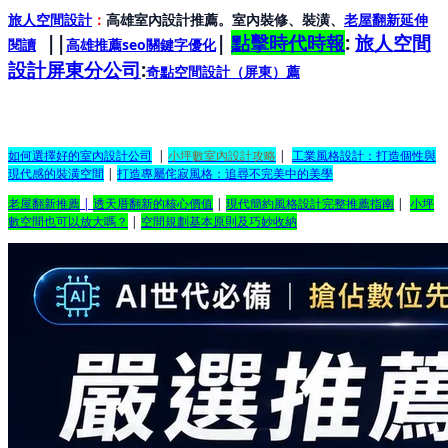
旅人空間設計
：
高雄室內設計推薦。室內裝修、裝潢、
老屋翻新延伸
||
|
點擊時代時報
:
旅人空間
閱讀
高雄推薦seo關鍵字優化
設計屏東分公司
:
奇點空間設計（屏東）
薦
如何選擇好的室內設計公司
|
小坪數室內設計攻略
|
工業風格設計：打造個性與
現代感的裝潢空間
|
打造專屬侘寂風格：追尋不完美中的美學
老屋翻新推薦
|
透天厝翻新的核心價值
|
現代簡約風格設計完整推薦指南
|
小坪
數空間也可以放大嗎？
|
空間規劃基本原則及巧妙收納