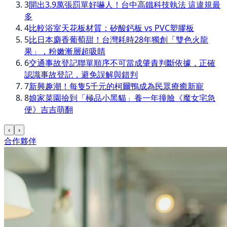
3
開出3.9萬張罰單好嚇人！台中高鐵科技執法 這違規最
多
4
比較浴室天花板材質：矽酸鈣板 vs PVC塑膠板
5
比日本麝香葡萄甜！台灣耗時28年獨創「雙色火龍
果」，粉嫩漸層超吸睛
6
交通事故登記聯單順序不可當成肇責判斷依據，正確
認識事故登記，避免誤解與錯判
7
新興趣潮！每隻5千元的柯爾鴨成為民眾療癒新寵
8
娘家菜園撿到「極品小黑貓」養一年撞臉《魔女宅急
便》吉吉萌翻
‹
›
合作夥伴