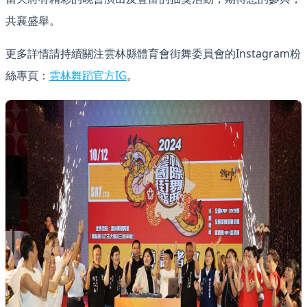
共襄盛舉。
更多詳情請持續關注雲林縣體育會街舞委員會的Instagram粉
絲專頁：
雲林舞蹈官方IG
。