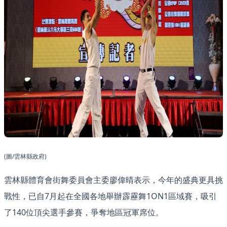
(圖/雲林縣政府)
雲林縣體育會街舞委員會主委廖偉晴表示，今年的盛典更具挑
戰性，已自7月起在全國各地舉辦霹靂舞1ON1區域賽，吸引
了140位頂尖選手參賽，爭奪地區冠軍席位。