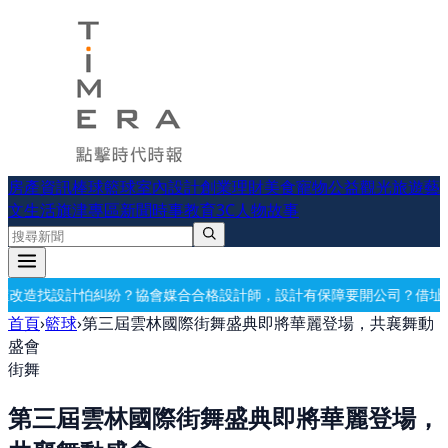
房產資訊
棒球
籃球
室內設計
創業理財
美食
寵物公益
觀光旅遊
藝
文生活
旗津專區
新聞時事
教育
3C
人物故事
會媒合合格設計師，設計有保障
要開公司？借址登記・公司設立・工商登
首頁
›
籃球
›
第三屆雲林國際街舞盛典即將華麗登場，共襄舞動
盛會
街舞
第三屆雲林國際街舞盛典即將華麗登場，