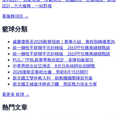
設計…
六大服務，一站對接
看服務項目 →
籃球分類
威廉瓊斯盃2026觀賽指南｜賽事介紹、賽程與轉播查詢
統一獅投手群聯手完封桃猿 2比0守住勝果續穩戰績
統一獅投手群聯手完封桃猿 2比0守住勝果續穩戰績
PLG／TPBL新賽季教頭底定 多隊拍板留任
中華男籃出征亞洲盃 8月沙烏地阿拉伯開戰
2026瓊斯盃賽程出爐 男籃8月15日開打
新北國王雙外教入列 助教團國際陣容升級
新北國王補進洋將肯刀爾 禁區戰力添生力軍
看更多
籃球
→
熱門文章