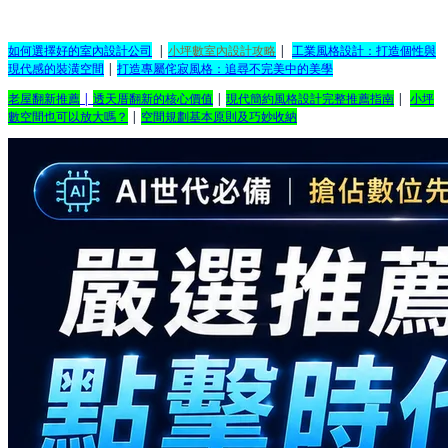
如何選擇好的室內設計公司
|
小坪數室內設計攻略
|
工業風格設計：打造個性與
現代感的裝潢空間
|
打造專屬侘寂風格：追尋不完美中的美學
老屋翻新推薦
|
透天厝翻新的核心價值
|
現代簡約風格設計完整推薦指南
|
小坪
數空間也可以放大嗎？
|
空間規劃基本原則及巧妙收納