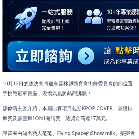
10月12日的總決賽將迎來雲林縣體育會街舞委員會的四位選
手挑戰冠軍寶座，現場氣氛將熱烈沸騰！
廖偉晴主委介紹，本屆比賽項目包括KPOP COVER、團體排
舞賽及霹靂舞1ON1邀請賽，總獎金高達17萬元。
評審團由知名藝人范范、Flying Space的Show milk、築夢者