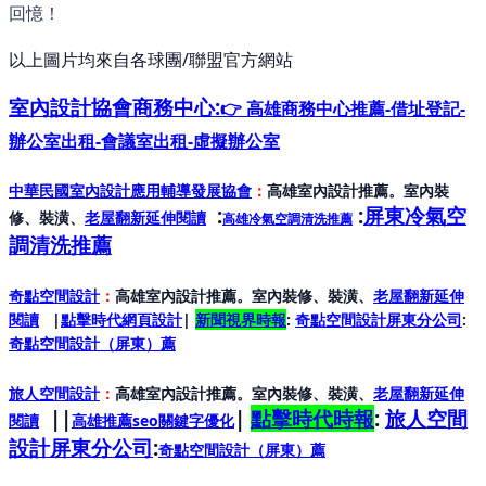
回憶！
以上圖片均來自各球團/聯盟官方網站
室內設計協會
商務中心:
👉 高雄商務中心推薦-借址登記-
辦公室出租-會議室出租-虛擬辦公室
中華民國室內設計應用輔導發展協會
：
高雄室內設計推薦。室內裝
:
:
屏東冷氣空
修、裝潢、
老屋翻新延伸閱讀
高雄冷氣空調清洗推薦
調清洗推薦
奇點空間設計
：
高雄室內設計推薦。室內裝修、裝潢、
老屋翻新延伸
閱讀
|
點擊時代網頁設計
|
新聞視界時報
:
奇點空間設計屏東分公司
:
奇點空間設計（屏東）
薦
旅人空間設計
：
高雄室內設計推薦。室內裝修、裝潢、
老屋翻新延伸
||
|
點擊時代時報
:
旅人空間
閱讀
高雄推薦seo關鍵字優化
設計屏東分公司
:
奇點空間設計（屏東）
薦