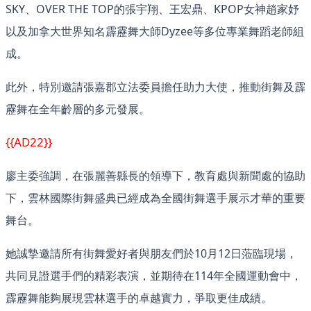
SKY、OVER THE TOP的張宇翔、王宏鼎、KPOP女神趙家妤
以及加拿大世界知名霹靂舞大師Dyzee等多位專業舞蹈老師組
成。
此外，特別邀請張嘉郡立法委員擔任助力大使，推動街舞及霹
靂舞在全年齡層的多元發展。
{{AD22}}
廖主委強調，在張麗善縣長的領導下，教育處與新聞處的協助
下，雲林國際街舞盛典已經成為全國街舞選手展示才華的重要
舞台。
她誠摯邀請所有街舞愛好者與朋友們於10月12日蒞臨現場，
共同見證選手們的精彩表演，並期待在114年全國運動會中，
霹靂舞能夠展現雲林選手的卓越實力，爭取更佳成績。