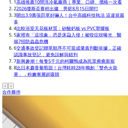
1
高雄推薦10間洗冷氣廠商｜專業、口碑、價格一次看
2
2026瓊斯盃賽程出爐 男籃8月15日開打
3
開出3.9萬張罰單好嚇人！台中高鐵科技執法 這違規最
多
4
比較浴室天花板材質：矽酸鈣板 vs PVC塑膠板
5
家裡有「這現象」恐是床蝨入侵！被咬症狀曝光 醫
揭7招防蟲蟲危機
6
交通事故登記聯單順序不可當成肇責判斷依據，正確
認識事故登記，避免誤解與錯判
7
新興趣潮！每隻5千元的柯爾鴨成為民眾療癒新寵
8
比日本麝香葡萄甜！台灣耗時28年獨創「雙色火龍
果」，粉嫩漸層超吸睛
‹
›
合作夥伴