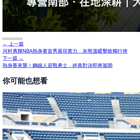
← 上一篇
河村勇輝NBA熱身賽首秀展現實力，灰熊溫暖擊敗獨行俠
下一篇 →
熱身賽來襲！鋼鐵人迎戰勇士，經典對決即將展開
你可能也想看