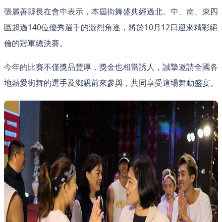
張麗善縣長在會中表示，本屆街舞盛典經過北、中、南、東四
區超過140位優秀選手的激烈角逐，將於10月12日迎來精彩絕
倫的冠軍總決賽。
今年的比賽不僅獎品豐厚，獎金也相當誘人，誠摯邀請全國各
地熱愛街舞的選手及鄉親前來參與，共同享受這場舞動盛宴。