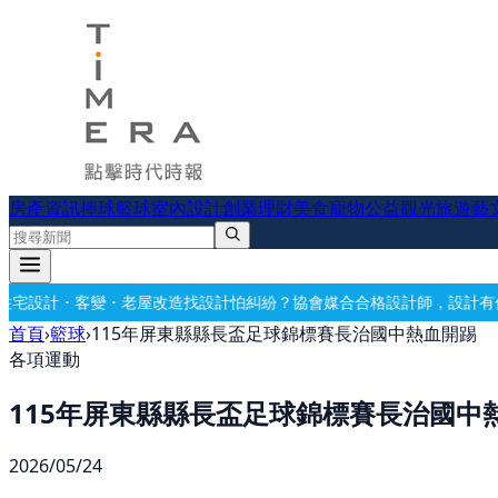
房產資訊
棒球
籃球
室內設計
創業理財
美食
寵物公益
觀光旅遊
藝
老屋改造
找設計怕糾紛？協會媒合合格設計師，設計有保障
要開公司？借
首頁
›
籃球
›
115年屏東縣縣長盃足球錦標賽長治國中熱血開踢
各項運動
115年屏東縣縣長盃足球錦標賽長治國中
2026/05/24