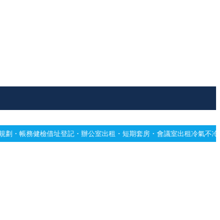
址登記・辦公室出租・短期套房・會議室出租
冷氣不冷有霉味？專業深洗