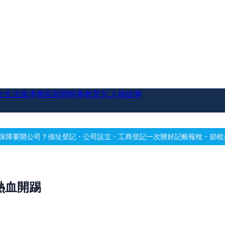
文生活
旗津專區
新聞時事
教育
3C
人物故事
址登記・公司設立・工商登記一次辦好
記帳報稅・節稅規劃・帳務健檢
借
熱血開踢