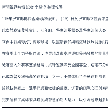
新聞視界時報 記者 李翌淳 整理報導
115年屏東縣縣長盃桌球錦標賽，（29）日於屏東縣立體育館
此次競賽涵蓋社會組、壯年組、學生組團體賽及學生組個人賽，
來自本縣桌球好手齊聚球場，以靈活步伐與精湛球技展開激烈
在賽場上全力爭取佳績，也展現屏東桌球運動蓬勃發展的能量
隨著國內外賽事蓬勃發展，桌球運動深受全國喜愛，這項不分
已成為普及率極高的運動項目之一，不僅帶動了全民運動風氣
於競技舞臺上，選手們憑藉敏捷的反應、沉著的應戰心理與精
完美詮釋了桌球兼具速度與智慧的迷人魅力，吸引著越來越多