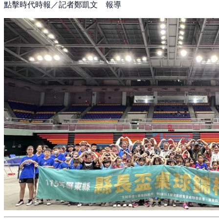
點擊時代時報／記者鄭凱文 報導