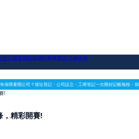
文生活
旗津專區
新聞時事
教育
3C
人物故事
登記・公司設立・工商登記一次辦好
記帳報稅・節稅規劃・帳務健檢
借址
賽!
鋒，精彩開賽!