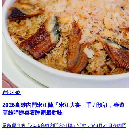
在地小吃
2026高雄內門宋江陣「宋江大宴」手刀預訂，春遊
高雄呷辦桌看陣頭最對味
眾所矚目的「2026高雄內門宋江陣」活動，於3月21日在內門