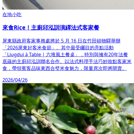
在地小吃
來食Rice！主廚邱泓訓演繹法式客家餐
屏東縣政府客家事務處將於 5 月 16 日在竹田頓物驛舉辦
「2026屏東好客米食節」。其中最受矚目的亮點活動
「Liugdui à Table | 六堆風土餐桌」，特別與擁有20年法餐
底蘊的主廚邱泓訓聯名合作。以法式料理手法巧妙妝點客家米
食，帶領賓客品味東西合璧米食魅力，限量席次即將開賣。
2026/04/26