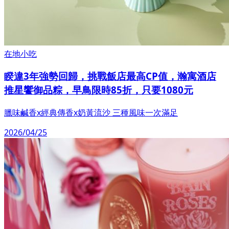
在地小吃
睽違3年強勢回歸，挑戰飯店最高CP值，瀚寓酒店
推星饗御品粽，早鳥限時85折，只要1080元
臘味鹹香x經典傳香x奶黃流沙 三種風味一次滿足
2026/04/25