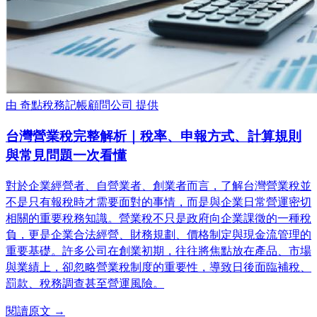
由
奇點稅務記帳顧問公司
提供
台灣營業稅完整解析｜稅率、申報方式、計算規則
與常見問題一次看懂
對於企業經營者、自營業者、創業者而言，了解台灣營業稅並
不是只有報稅時才需要面對的事情，而是與企業日常營運密切
相關的重要稅務知識。營業稅不只是政府向企業課徵的一種稅
負，更是企業合法經營、財務規劃、價格制定與現金流管理的
重要基礎。許多公司在創業初期，往往將焦點放在產品、市場
與業績上，卻忽略營業稅制度的重要性，導致日後面臨補稅、
罰款、稅務調查甚至營運風險。
閱讀原文 →