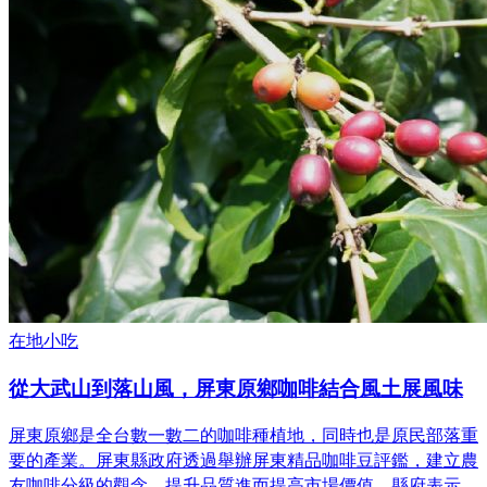
在地小吃
從大武山到落山風，屏東原鄉咖啡結合風土展風味
屏東原鄉是全台數一數二的咖啡種植地，同時也是原民部落重
要的產業。屏東縣政府透過舉辦屏東精品咖啡豆評鑑，建立農
友咖啡分級的觀念，提升品質進而提高市場價值。縣府表示，