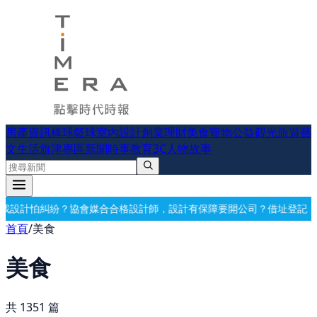
房產資訊
棒球
籃球
室內設計
創業理財
美食
寵物公益
觀光旅遊
藝
文生活
旗津專區
新聞時事
教育
3C
人物故事
計有保障
要開公司？借址登記・公司設立・工商登記一次辦好
記帳報稅・
首頁
/
美食
美食
共
1351
篇