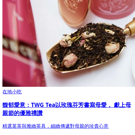
在地小吃
馥郁愛意：TWG Tea以玫瑰芬芳書寫母愛， 獻上母
親節的優雅禮讚
精選茗茶與雅緻茶具，細緻傳遞對母親的珍貴心意