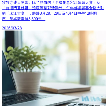
紫竹寺盛大開幕。除了熱血的「全國創意宋江陣頭大賽」及
「羅漢門迎佛祖」遶境等精彩活動外。每年都讓饕客食指大動
的「宋江大宴」，將於3月28、29日及4月4日中午12時開
席，每桌新臺幣8,800元。
2026/03/28