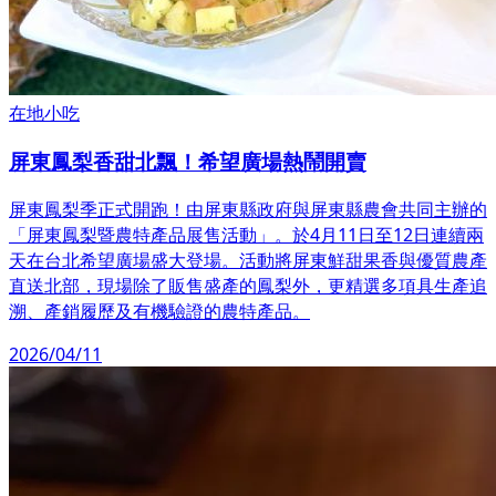
在地小吃
屏東鳳梨香甜北飄！希望廣場熱鬧開賣
屏東鳳梨季正式開跑！由屏東縣政府與屏東縣農會共同主辦的
「屏東鳳梨暨農特產品展售活動」。於4月11日至12日連續兩
天在台北希望廣場盛大登場。活動將屏東鮮甜果香與優質農產
直送北部，現場除了販售盛產的鳳梨外，更精選多項具生產追
溯、產銷履歷及有機驗證的農特產品。
2026/04/11