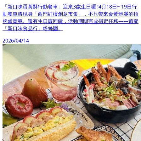
「新口味蛋黃酥行動餐車」迎來3歲生日囉 !4月18日~ 19日行
動餐車將現身「西門紅樓創意市集」，不只帶來金黃飽滿的招
牌蛋黃酥。還有生日慶回饋，活動期間完成指定任務——追蹤
「新口味食品行」粉絲團。
2026/04/14