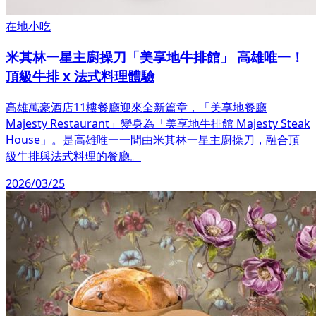
在地小吃
米其林一星主廚操刀「美享地牛排館」 高雄唯一！
頂級牛排 x 法式料理體驗
高雄萬豪酒店11樓餐廳迎來全新篇章，「美享地餐廳
Majesty Restaurant」變身為「美享地牛排館 Majesty Steak
House」。是高雄唯一一間由米其林一星主廚操刀，融合頂
級牛排與法式料理的餐廳。
2026/03/25