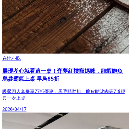
在地小吃
展現孝心就看這一桌！弈夢紅樓寵媽咪，龍蝦鮑魚
烏參霸氣上桌 早鳥85折
暖馨四人套餐享77折優惠，黑毛豬肋排、脆皮咕咾肉等7道經
典一次上桌
2026/04/17