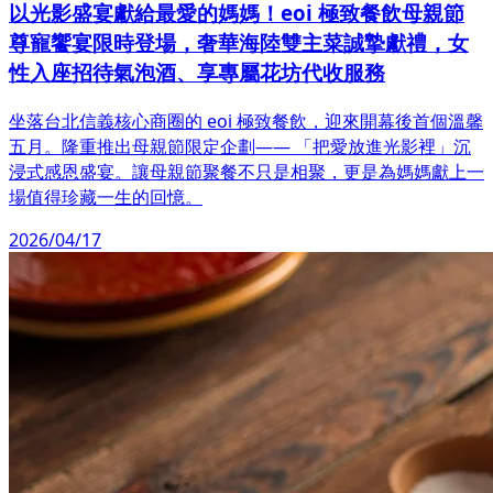
以光影盛宴獻給最愛的媽媽！eoi 極致餐飲母親節
尊寵饗宴限時登場，奢華海陸雙主菜誠摯獻禮，女
性入座招待氣泡酒、享專屬花坊代收服務
坐落台北信義核心商圈的 eoi 極致餐飲，迎來開幕後首個溫馨
五月。隆重推出母親節限定企劃—— 「把愛放進光影裡」沉
浸式感恩盛宴。讓母親節聚餐不只是相聚，更是為媽媽獻上一
場值得珍藏一生的回憶。
2026/04/17