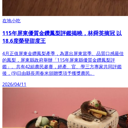
在地小吃
115年屏東優質金鑽鳳梨評鑑揭曉，林舜英摘冠 以
18.6度榮登甜度王
4月正值屏東金鑽鳳梨產季，為選出屏東當季、品質口感最佳
的鳳梨，屏東縣政府舉辦「115年屏東縣優質金鑽鳳梨評
鑑」。共有42組農民參賽，經產、官、學三方專家共同評鑑
後，(9)日由縣長周春米頒贈獎項予獲獎農民。
2026/04/11