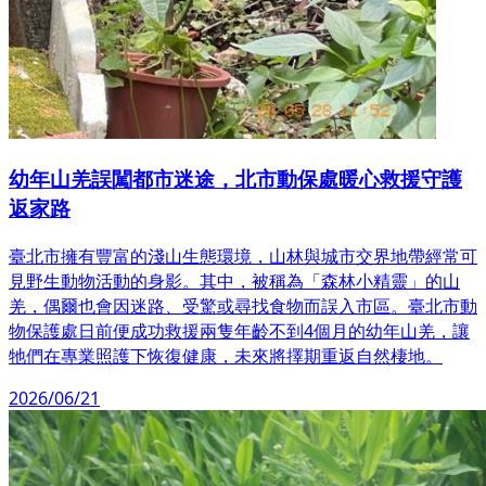
幼年山羌誤闖都市迷途，北市動保處暖心救援守護
返家路
臺北市擁有豐富的淺山生態環境，山林與城市交界地帶經常可
見野生動物活動的身影。其中，被稱為「森林小精靈」的山
羌，偶爾也會因迷路、受驚或尋找食物而誤入市區。臺北市動
物保護處日前便成功救援兩隻年齡不到4個月的幼年山羌，讓
牠們在專業照護下恢復健康，未來將擇期重返自然棲地。
2026/06/21