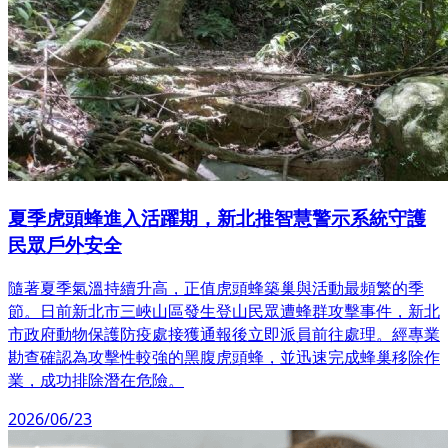
夏季虎頭蜂進入活躍期，新北推智慧警示系統守護
民眾戶外安全
隨著夏季氣溫持續升高，正值虎頭蜂築巢與活動最頻繁的季
節。日前新北市三峽山區發生登山民眾遭蜂群攻擊事件，新北
市政府動物保護防疫處接獲通報後立即派員前往處理。經專業
勘查確認為攻擊性較強的黑腹虎頭蜂，並迅速完成蜂巢移除作
業，成功排除潛在危險。
2026/06/23