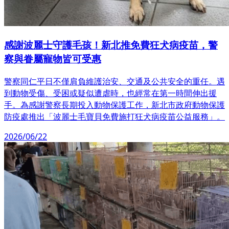
感謝波麗士守護毛孩！新北推免費狂犬病疫苗，警
察與眷屬寵物皆可受惠
警察同仁平日不僅肩負維護治安、交通及公共安全的重任。遇
到動物受傷、受困或疑似遭虐時，也經常在第一時間伸出援
手。為感謝警察長期投入動物保護工作，新北市政府動物保護
防疫處推出「波麗士毛寶貝免費施打狂犬病疫苗公益服務」。
2026/06/22