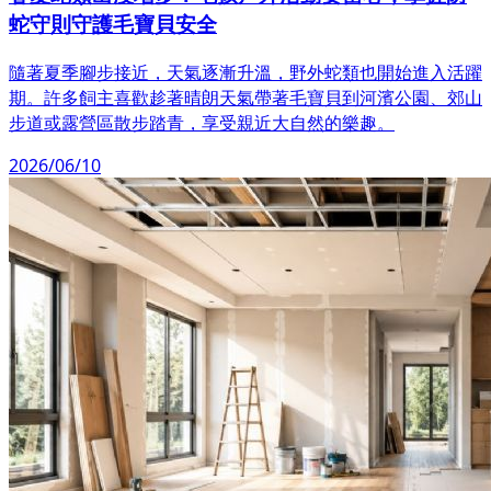
蛇守則守護毛寶貝安全
隨著夏季腳步接近，天氣逐漸升溫，野外蛇類也開始進入活躍
期。許多飼主喜歡趁著晴朗天氣帶著毛寶貝到河濱公園、郊山
步道或露營區散步踏青，享受親近大自然的樂趣。
2026/06/10