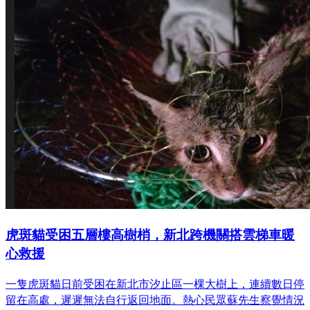
虎斑貓受困五層樓高樹梢，新北跨機關搭雲梯車暖
心救援
一隻虎斑貓日前受困在新北市汐止區一棵大樹上，連續數日停
留在高處，遲遲無法自行返回地面。熱心民眾蘇先生察覺情況