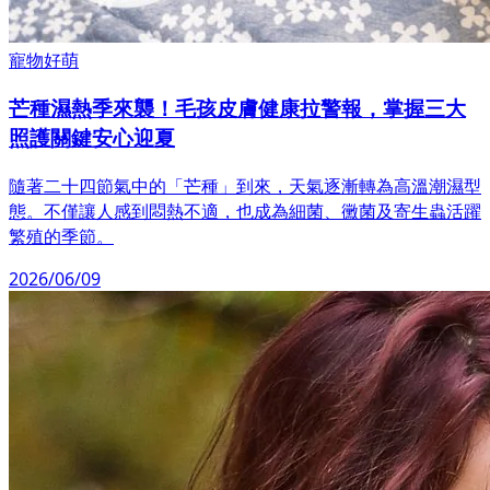
寵物好萌
芒種濕熱季來襲！毛孩皮膚健康拉警報，掌握三大
照護關鍵安心迎夏
隨著二十四節氣中的「芒種」到來，天氣逐漸轉為高溫潮濕型
態。不僅讓人感到悶熱不適，也成為細菌、黴菌及寄生蟲活躍
繁殖的季節。
2026/06/09