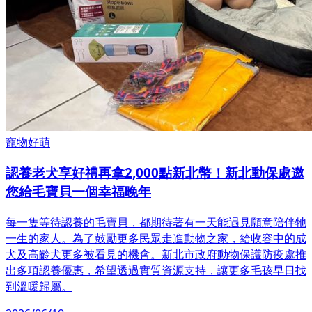
寵物好萌
認養老犬享好禮再拿2,000點新北幣！新北動保處邀
您給毛寶貝一個幸福晚年
每一隻等待認養的毛寶貝，都期待著有一天能遇見願意陪伴牠
一生的家人。為了鼓勵更多民眾走進動物之家，給收容中的成
犬及高齡犬更多被看見的機會。新北市政府動物保護防疫處推
出多項認養優惠，希望透過實質資源支持，讓更多毛孩早日找
到溫暖歸屬。