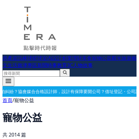
房產資訊
棒球
籃球
室內設計
創業理財
美食
寵物公益
觀光旅遊
藝
文生活
旗津專區
新聞時事
教育
3C
人物故事
保障
要開公司？借址登記・公司設立・工商登記一次辦好
記帳報稅・節稅
首頁
/
寵物公益
寵物公益
共
2014
篇