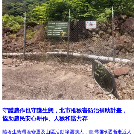
守護農作也守護生態，北市推猴害防治補助計畫，
協助農民安心耕作、人猴和諧共存
隨著生態環境變遷及山區活動範圍擴大，臺灣獼猴逐漸走近人