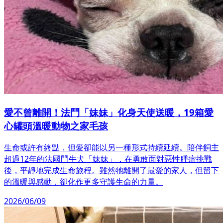
愛不曾離開！法鬥「妹妹」化身天使送暖，19箱愛
心罐頭溫暖動物之家毛孩
生命或許有終點，但愛卻能以另一種形式持續延續。陪伴飼主
超過12年的法國鬥牛犬「妹妹」，在勇敢面對惡性腫瘤挑戰
後，平靜地完成生命旅程。雖然牠離開了最愛的家人，但留下
的溫暖與感動，卻化作更多守護生命的力量。
2026/06/09