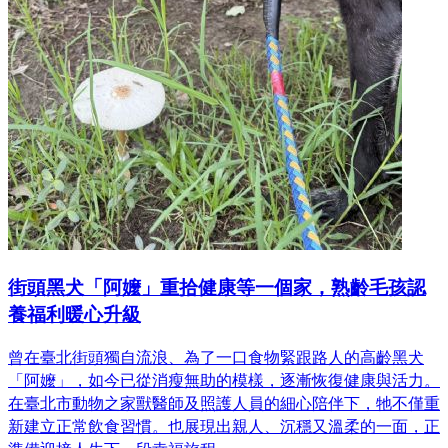
街頭黑犬「阿嬤」重拾健康等一個家，熟齡毛孩認
養福利暖心升級
曾在臺北街頭獨自流浪、為了一口食物緊跟路人的高齡黑犬
「阿嬤」，如今已從消瘦無助的模樣，逐漸恢復健康與活力。
在臺北市動物之家獸醫師及照護人員的細心陪伴下，牠不僅重
新建立正常飲食習慣。也展現出親人、沉穩又溫柔的一面，正