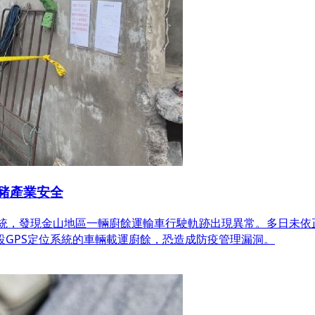
豬產業安全
系統，發現金山地區一輛廚餘運輸車行駛軌跡出現異常。多日未
GPS定位系統的車輛載運廚餘，恐造成防疫管理漏洞。