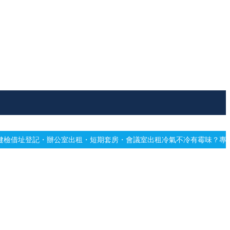
出租・短期套房・會議室出租
冷氣不冷有霉味？專業深洗・免費估價
網站