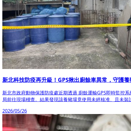
新北科技防疫再升級！GPS揪出廚餘車異常，守護養
新北市政府動物保護防疫處近期透過 廚餘運輸GPS即時監控
局前往現場稽查。結果發現該養豬場竟使用未經核准、且未裝設
2026/05/26