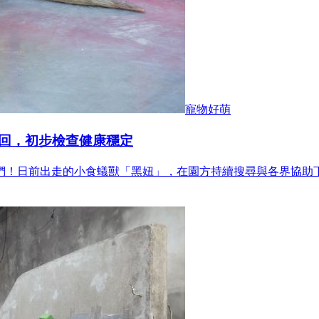
寵物好萌
回，初步檢查健康穩定
們！日前出走的小食蟻獸「黑妞」，在園方持續搜尋與各界協助