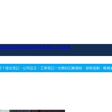
文生活
旗津專區
新聞時事
教育
3C
人物故事
立・工商登記一次辦好
記帳報稅・節稅規劃・帳務健檢
借址登記・辦公室