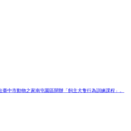
。在臺中市動物之家南屯園區開辦「飼主犬隻行為訓練課程」。