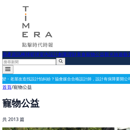
房產資訊
棒球
籃球
室內設計
創業理財
美食
寵物公益
觀光旅遊
藝
怕糾紛？協會媒合合格設計師，設計有保障
要開公司？借址登記・公司設
首頁
/
寵物公益
寵物公益
共
2013
篇