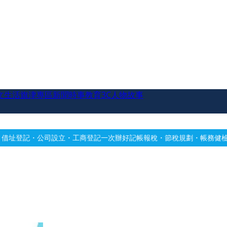
文生活
旗津專區
新聞時事
教育
3C
人物故事
立・工商登記一次辦好
記帳報稅・節稅規劃・帳務健檢
借址登記・辦公室