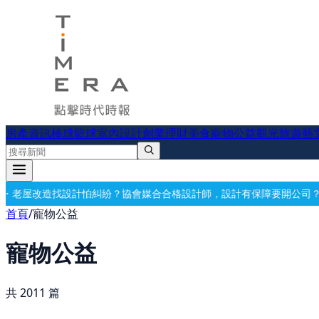
房產資訊
棒球
籃球
室內設計
創業理財
美食
寵物公益
觀光旅遊
藝
怕糾紛？協會媒合合格設計師，設計有保障
要開公司？借址登記・公司設
首頁
/
寵物公益
寵物公益
共
2011
篇