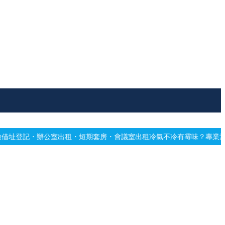
出租・短期套房・會議室出租
冷氣不冷有霉味？專業深洗・免費估價
網站