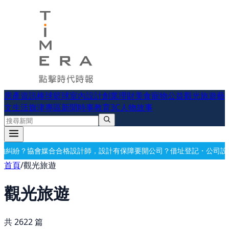
房產資訊
棒球
籃球
室內設計
創業理財
美食
寵物公益
觀光旅遊
藝
文生活
旗津專區
新聞時事
教育
3C
人物故事
保障
要開公司？借址登記・公司設立・工商登記一次辦好
記帳報稅・節稅
首頁
/
觀光旅遊
觀光旅遊
共
2622
篇