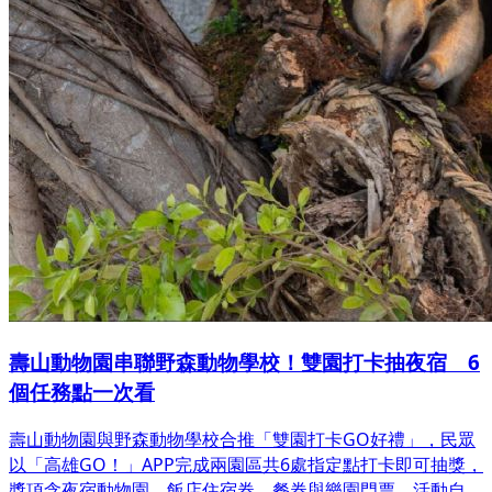
壽山動物園串聯野森動物學校！雙園打卡抽夜宿 6
個任務點一次看
壽山動物園與野森動物學校合推「雙園打卡GO好禮」，民眾
以「高雄GO！」APP完成兩園區共6處指定點打卡即可抽獎，
獎項含夜宿動物園、飯店住宿券、餐券與樂園門票。活動自