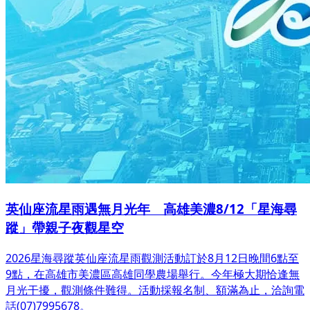
英仙座流星雨遇無月光年 高雄美濃8/12「星海尋
蹤」帶親子夜觀星空
2026星海尋蹤英仙座流星雨觀測活動訂於8月12日晚間6點至
9點，在高雄市美濃區高雄同學農場舉行。今年極大期恰逢無
月光干擾，觀測條件難得。活動採報名制、額滿為止，洽詢電
話(07)7995678。