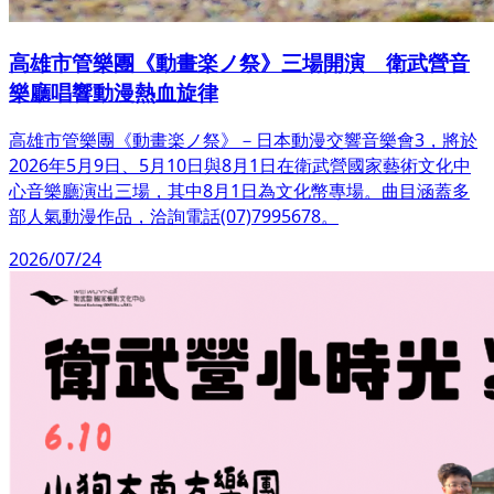
高雄市管樂團《動畫楽ノ祭》三場開演 衛武營音
樂廳唱響動漫熱血旋律
高雄市管樂團《動畫楽ノ祭》－日本動漫交響音樂會3，將於
2026年5月9日、5月10日與8月1日在衛武營國家藝術文化中
心音樂廳演出三場，其中8月1日為文化幣專場。曲目涵蓋多
部人氣動漫作品，洽詢電話(07)7995678。
2026/07/24