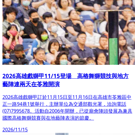
2026高雄戲獅甲11/15登場 高樁舞獅競技與地方
藝陣連兩天在苓雅開演
2026高雄戲獅甲訂於11月15日至11月16日在高雄市苓雅區中
正一路94巷1號舉行，主辦單位為交通部觀光署，洽詢電話
(07)7995678。活動自2006年開辦，已從廟會陣頭發展為兼具
國際高樁舞獅競賽與在地藝陣表演的節慶。
2026/11/15