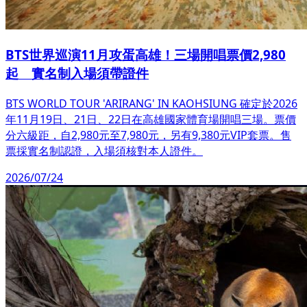
BTS世界巡演11月攻蛋高雄！三場開唱票價2,980
起 實名制入場須帶證件
BTS WORLD TOUR 'ARIRANG' IN KAOHSIUNG 確定於2026
年11月19日、21日、22日在高雄國家體育場開唱三場。票價
分六級距，自2,980元至7,980元，另有9,380元VIP套票。售
票採實名制認證，入場須核對本人證件。
2026/07/24