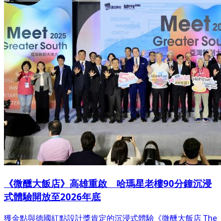
《微醺大飯店》高雄重啟 哈瑪星老樓90分鐘沉浸
式體驗開放至2026年底
獲金點與德國紅點設計獎肯定的沉浸式體驗《微醺大飯店 The