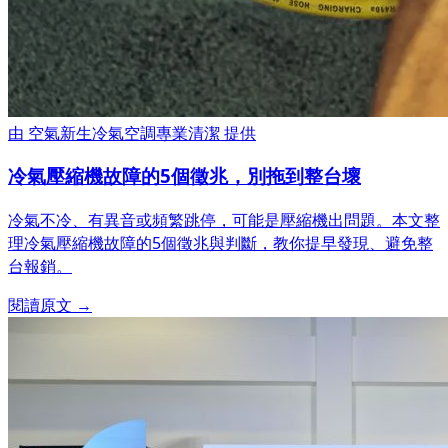
由
空氣新生冷氣空調專業清潔
提供
冷氣壓縮機故障的5個徵兆，別拖到整台壞
冷氣不冷、有異音或頻繁跳停，可能是壓縮機出問題。本文整
理冷氣壓縮機故障的5個徵兆與判斷，教你提早發現、避免整
台報銷。
閱讀原文 →