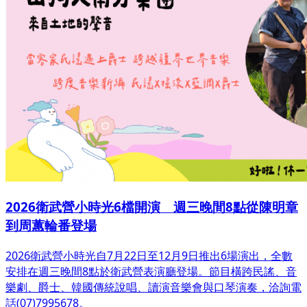
2026衛武營小時光6檔開演 週三晚間8點從陳明章
到周蕙輪番登場
2026衛武營小時光自7月22日至12月9日推出6場演出，全數
安排在週三晚間8點於衛武營表演廳登場。節目橫跨民謠、音
樂劇、爵士、韓國傳統說唱、讀演音樂會與口琴演奏，洽詢電
話(07)7995678。