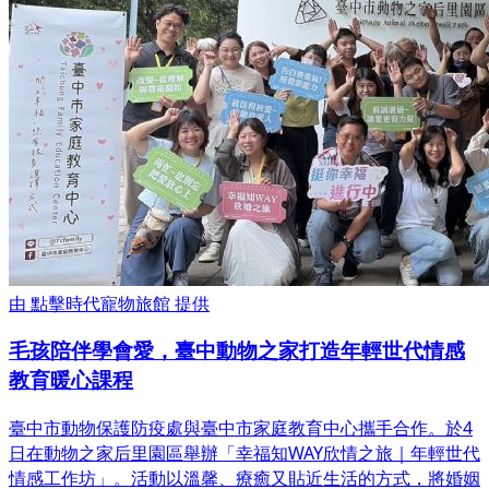
由
點擊時代寵物旅館
提供
毛孩陪伴學會愛，臺中動物之家打造年輕世代情感
教育暖心課程
臺中市動物保護防疫處與臺中市家庭教育中心攜手合作。於4
日在動物之家后里園區舉辦「幸福知WAY欣情之旅｜年輕世代
情感工作坊」。活動以溫馨、療癒又貼近生活的方式，將婚姻