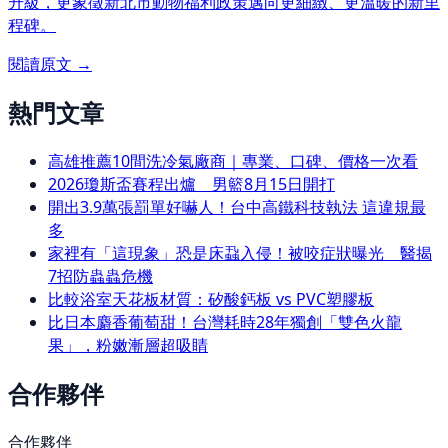
升級，更象徵新北市動物福利政策邁向更細緻、更溫暖的新里
程碑。
閱讀原文 →
熱門文章
高雄推薦10間洗冷氣廠商｜專業、口碑、價格一次看
2026瓊斯盃賽程出爐 男籃8月15日開打
開出3.9萬張罰單好嚇人！台中高鐵科技執法 這違規最
多
家裡有「這現象」恐是床蝨入侵！被咬症狀曝光 醫揭
7招防蟲蟲危機
比較浴室天花板材質：矽酸鈣板 vs PVC塑膠板
比日本麝香葡萄甜！台灣耗時28年獨創「雙色火龍
果」，粉嫩漸層超吸睛
合作夥伴
合作夥伴