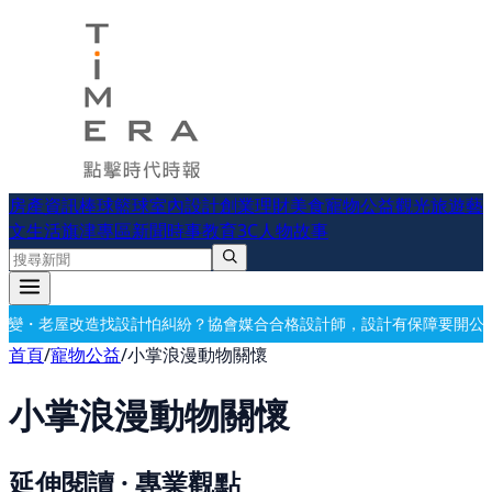
房產資訊
棒球
籃球
室內設計
創業理財
美食
寵物公益
觀光旅遊
藝
文生活
旗津專區
新聞時事
教育
3C
人物故事
計怕糾紛？協會媒合合格設計師，設計有保障
要開公司？借址登記・公司
首頁
/
寵物公益
/
小掌浪漫動物關懷
小掌浪漫動物關懷
延伸閱讀 · 專業觀點