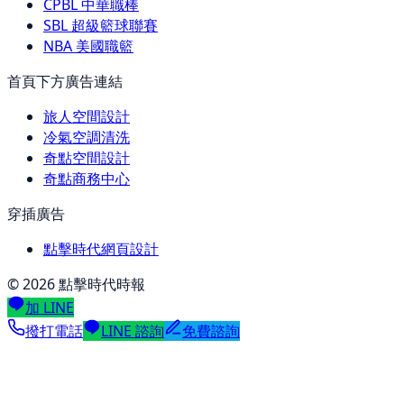
CPBL 中華職棒
SBL 超級籃球聯賽
NBA 美國職籃
首頁下方廣告連結
旅人空間設計
冷氣空調清洗
奇點空間設計
奇點商務中心
穿插廣告
點擊時代網頁設計
©
2026
點擊時代時報
加 LINE
撥打電話
LINE 諮詢
免費諮詢