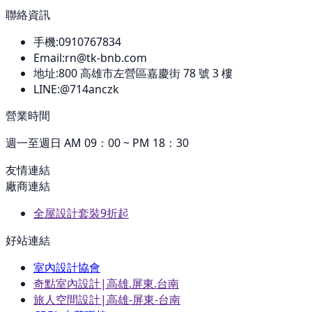
聯絡資訊
手機:
0910767834
Email:
rn@tk-bnb.com
地址:
800
高雄市左營區嘉慶街 78 號 3 樓
LINE:
@714anczk
營業時間
週一至週日 AM 09：00 ~ PM 18：30
友情連結
廠商連結
全屋設計套裝9折起
好站連結
室內設計協會
奇點室內設計|高雄.屏東.台南
旅人空間設計|高雄-屏東-台南