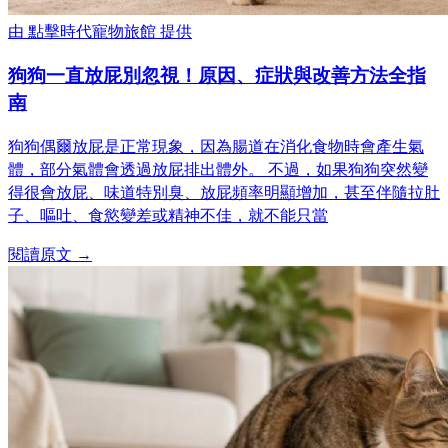
由
點擊時代寵物旅館
提供
狗狗一直放屁別忽視！原因、症狀與改善方法全指
南
狗狗偶爾放屁是正常現象，因為腸道在消化食物時會產生氣
體，部分氣體會透過放屁排出體外。 不過，如果狗狗突然變
得很會放屁、味道特別臭、放屁頻率明顯增加，甚至伴隨拉肚
子、嘔吐、食慾變差或精神不佳，就不能只當
閱讀原文 →