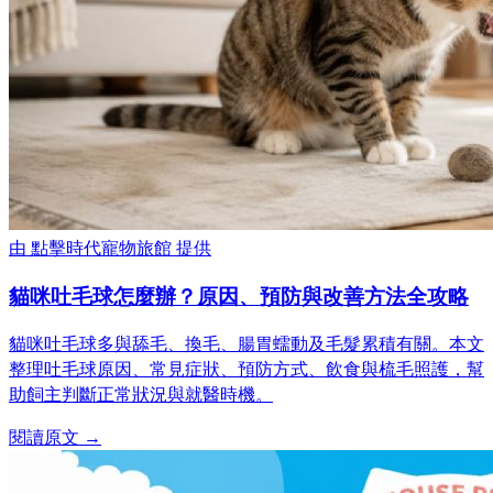
由
點擊時代寵物旅館
提供
貓咪吐毛球怎麼辦？原因、預防與改善方法全攻略
貓咪吐毛球多與舔毛、換毛、腸胃蠕動及毛髮累積有關。本文
整理吐毛球原因、常見症狀、預防方式、飲食與梳毛照護，幫
助飼主判斷正常狀況與就醫時機。
閱讀原文 →