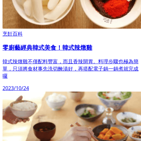
烹飪百科
零廚藝經典韓式美食！韓式辣燉雞
韓式辣燉雞不僅配料豐富，而且香辣開胃。料理步驟也極為簡
單，只須將食材事先洗切醃漬好，再搭配電子鍋一鍋煮就完成
囉
2023/10/24