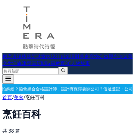
房產資訊
棒球
籃球
室內設計
創業理財
美食
寵物公益
觀光旅遊
藝
文生活
旗津專區
新聞時事
教育
3C
人物故事
有保障
要開公司？借址登記・公司設立・工商登記一次辦好
記帳報稅・節
首頁
/
美食
/
烹飪百科
烹飪百科
共
38
篇