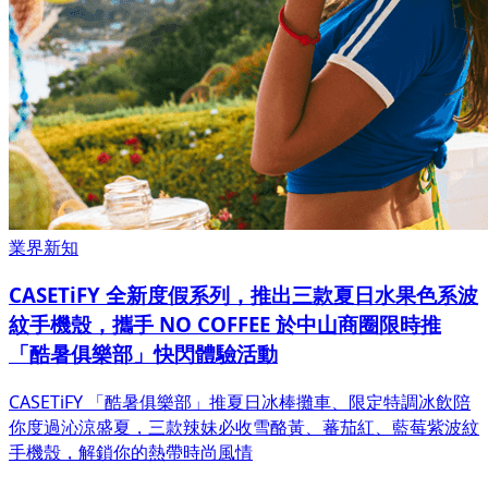
業界新知
CASETiFY 全新度假系列，推出三款夏日水果色系波
紋手機殼，攜手 NO COFFEE 於中山商圈限時推
「酷暑俱樂部」快閃體驗活動
CASETiFY 「酷暑俱樂部」推夏日冰棒攤車、限定特調冰飲陪
你度過沁涼盛夏，三款辣妹必收雪酪黃、蕃茄紅、藍莓紫波紋
手機殼，解鎖你的熱帶時尚風情