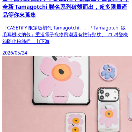
全新 Tamagotchi 聯名系列破殼而出，超多限量產
品等你來蒐集
「CASETiFY 限定版初代 Tamagotchi」、「Tamagotchi 絨
毛耳機收納包」重溫電子寵物風潮還有旅行頸枕、 21 吋登機
箱陪伴粉絲們上山下海
2026/05/24