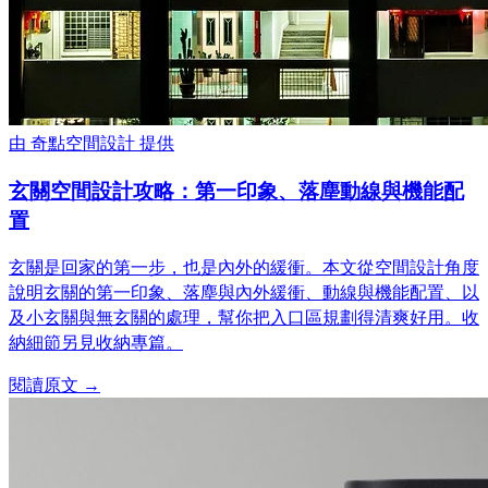
由
奇點空間設計
提供
玄關空間設計攻略：第一印象、落塵動線與機能配
置
玄關是回家的第一步，也是內外的緩衝。本文從空間設計角度
說明玄關的第一印象、落塵與內外緩衝、動線與機能配置、以
及小玄關與無玄關的處理，幫你把入口區規劃得清爽好用。收
納細節另見收納專篇。
閱讀原文 →