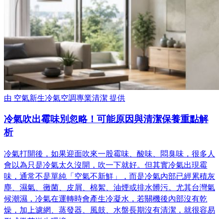
由
空氣新生冷氣空調專業清潔
提供
冷氣吹出霉味別忽略！可能原因與清潔保養重點解
析
冷氣打開後，如果迎面吹來一股霉味、酸味、悶臭味，很多人
會以為只是冷氣太久沒開，吹一下就好。但其實冷氣出現霉
味，通常不是單純「空氣不新鮮」，而是冷氣內部已經累積灰
塵、濕氣、黴菌、皮屑、棉絮、油煙或排水髒污。尤其台灣氣
候潮濕，冷氣在運轉時會產生冷凝水，若關機後內部沒有乾
燥，加上濾網、蒸發器、風鼓、水盤長期沒有清潔，就很容易