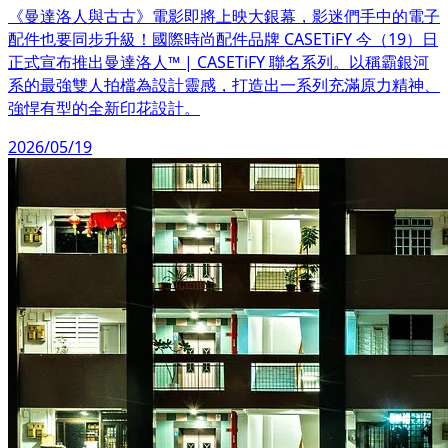
《曼達洛人與古古》電影即將上映大銀幕，影迷們手中的電子
配件也要同步升級！國際時尚配件品牌 CASETiFY 今（19）日
正式宣布推出曼達洛人™ | CASETiFY 聯名系列。以稱霸銀河
系的最強雙人拍檔為設計靈感，打造出一系列充滿原力精神、
強悍有型的全新印花設計。
2026/05/19