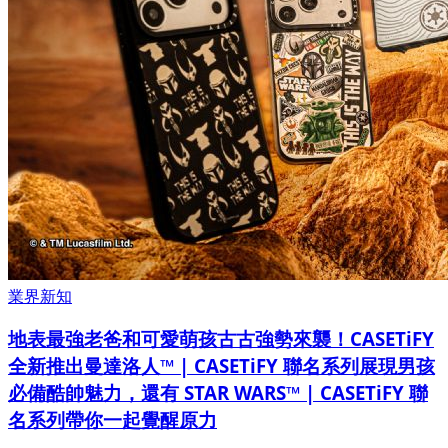
業界新知
地表最強老爸和可愛萌孩古古強勢來襲！CASETiFY
全新推出曼達洛人™ | CASETiFY 聯名系列展現男孩
必備酷帥魅力，還有 STAR WARS™ | CASETiFY 聯
名系列帶你一起覺醒原力