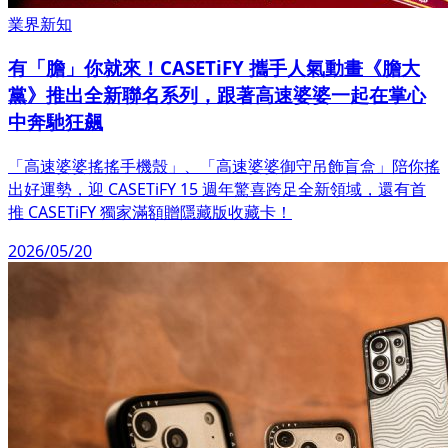
業界新知
有「膽」你就來！CASETiFY 攜手人氣動畫《膽大
黨》推出全新聯名系列，跟著高速婆婆一起在掌心
中奔馳狂飆
「高速婆婆搖搖手機殼」、「高速婆婆御守吊飾盲盒」陪你搖
出好運勢，迎 CASETiFY 15 週年驚喜跨足全新領域，還有首
推 CASETiFY 獨家滿額贈隱藏版收藏卡！
2026/05/20