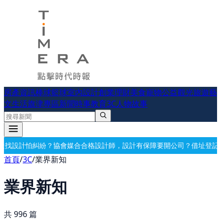
房產資訊
棒球
籃球
室內設計
創業理財
美食
寵物公益
觀光旅遊
藝
文生活
旗津專區
新聞時事
教育
3C
人物故事
格設計師，設計有保障
要開公司？借址登記・公司設立・工商登記一次辦
首頁
/
3C
/
業界新知
業界新知
共
996
篇